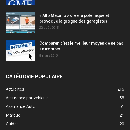
« Allo Mécano » crée la polémique et
provoque la grogne des garagistes.
22 août 2015
Comparer, c’est le meilleur moyen de ne pas
se tromper !
8 mars 2015
CATÉGORIE POPULAIRE
Actualites
216
Assurance par véhicule
58
Assurance Auto
51
Marque
21
Guides
20