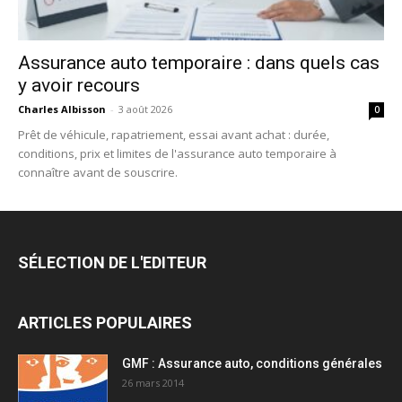
Assurance auto temporaire : dans quels cas
y avoir recours
Charles Albisson
-
3 août 2026
0
Prêt de véhicule, rapatriement, essai avant achat : durée,
conditions, prix et limites de l'assurance auto temporaire à
connaître avant de souscrire.
SÉLECTION DE L'EDITEUR
ARTICLES POPULAIRES
GMF : Assurance auto, conditions générales
26 mars 2014