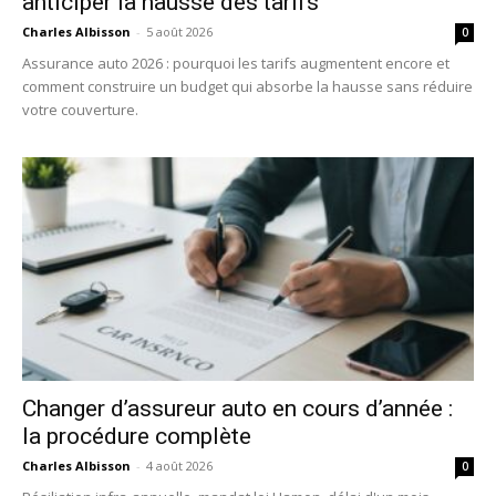
anticiper la hausse des tarifs
Charles Albisson
-
5 août 2026
0
Assurance auto 2026 : pourquoi les tarifs augmentent encore et
comment construire un budget qui absorbe la hausse sans réduire
votre couverture.
Changer d’assureur auto en cours d’année :
la procédure complète
Charles Albisson
-
4 août 2026
0