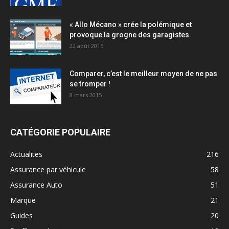
« Allo Mécano » crée la polémique et
provoque la grogne des garagistes.
22 août 2015
Comparer, c’est le meilleur moyen de ne pas
se tromper !
8 mars 2015
CATÉGORIE POPULAIRE
Actualites
216
Assurance par véhicule
58
Assurance Auto
51
Marque
21
Guides
20