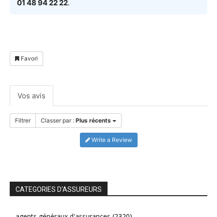
01 48 94 22 22
.
Favori
Vos avis
Filtrer
Classer par :
Plus récents
Write a Review
CATEGORIES D'ASSUREURS
agents généraux d'assurances
(2320)