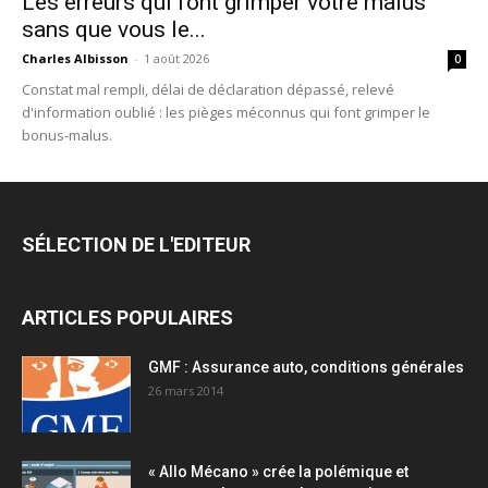
Les erreurs qui font grimper votre malus
sans que vous le...
Charles Albisson
-
1 août 2026
0
Constat mal rempli, délai de déclaration dépassé, relevé
d'information oublié : les pièges méconnus qui font grimper le
bonus-malus.
SÉLECTION DE L'EDITEUR
ARTICLES POPULAIRES
GMF : Assurance auto, conditions générales
26 mars 2014
« Allo Mécano » crée la polémique et