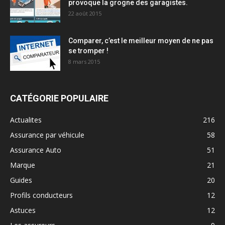
provoque la grogne des garagistes.
22 août 2015
Comparer, c’est le meilleur moyen de ne pas
se tromper !
8 mars 2015
CATÉGORIE POPULAIRE
Actualites
216
Assurance par véhicule
58
Assurance Auto
51
Marque
21
Guides
20
Profils conducteurs
12
Astuces
12