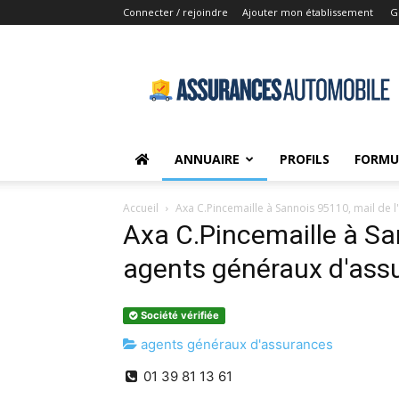
Connecter / rejoindre
Ajouter mon établissement
G
Assurances-
Automobile.net
ANNUAIRE
PROFILS
FORMU
Accueil
Axa C.Pincemaille à Sannois 95110, mail de l
Axa C.Pincemaille à San
agents généraux d'ass
Société vérifiée
agents généraux d'assurances
01 39 81 13 61