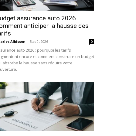
udget assurance auto 2026 :
omment anticiper la hausse des
arifs
arles Albisson
-
5 août 2026
0
surance auto 2026 : pourquoi les tarifs
gmentent encore et comment construire un budget
i absorbe la hausse sans réduire votre
uverture.