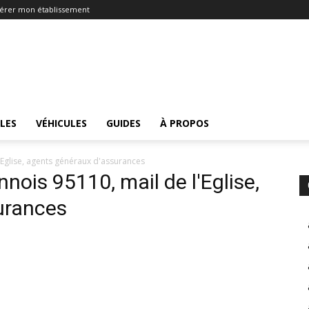
érer mon établissement
LES
VÉHICULES
GUIDES
À PROPOS
'Eglise, agents généraux d'assurances
nois 95110, mail de l'Eglise,
urances