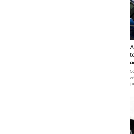
A
t
Ch
Co
vé
ju