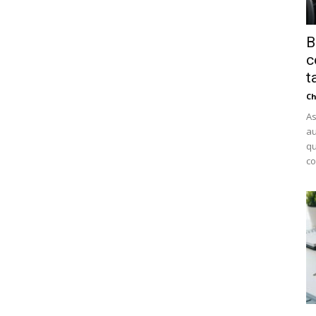
B
c
t
Ch
As
au
qu
co