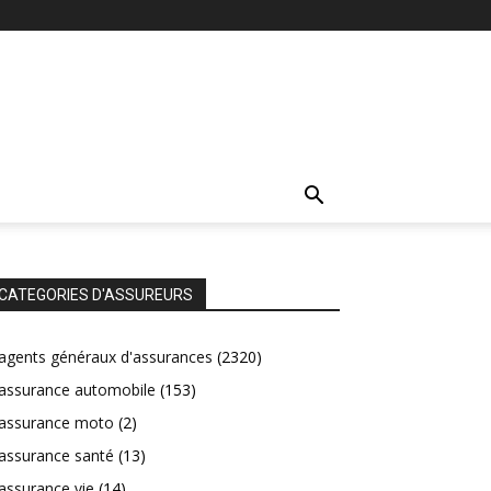
CATEGORIES D'ASSUREURS
agents généraux d'assurances
(2320)
assurance automobile
(153)
assurance moto
(2)
assurance santé
(13)
assurance vie
(14)