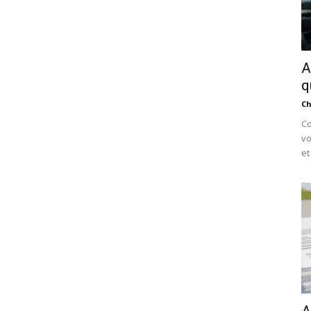
A
q
Ch
Co
vo
et