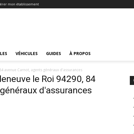
érer mon établissement
LES
VÉHICULES
GUIDES
À PROPOS
0, 84 avenue Carnot, agents généraux d'assurances
lleneuve le Roi 94290, 84
 généraux d'assurances