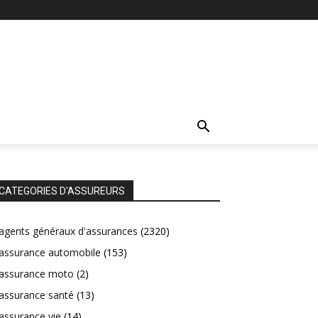
CATEGORIES D'ASSUREURS
agents généraux d'assurances
(2320)
assurance automobile
(153)
assurance moto
(2)
assurance santé
(13)
assurance vie
(14)