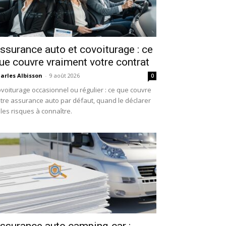
ssurance auto et covoiturage : ce
ue couvre vraiment votre contrat
arles Albisson
-
9 août 2026
0
voiturage occasionnel ou régulier : ce que couvre
tre assurance auto par défaut, quand le déclarer
 les risques à connaître.