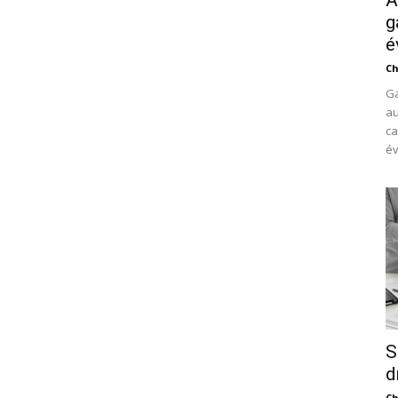
A
g
é
Ch
Ga
au
ca
év
S
d
Ch