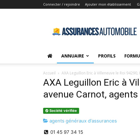
Connecter / rejoindre
Ajouter mon établissement
G
Assurances-
Automobile.net
ANNUAIRE
PROFILS
FORMU
Accueil
AXA Leguillon Eric à Villeneuve le Roi 9429
AXA Leguillon Eric à Vi
avenue Carnot, agents
Société vérifiée
agents généraux d'assurances
01 45 97 34 15