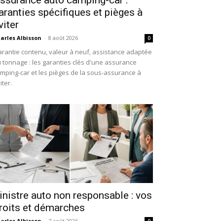
ssurance auto camping-car :
aranties spécifiques et pièges à
viter
arles Albisson
-
8 août 2026
0
rantie contenu, valeur à neuf, assistance adaptée
 tonnage : les garanties clés d'une assurance
mping-car et les pièges de la sous-assurance à
iter.
inistre auto non responsable : vos
roits et démarches
arles Albisson
-
7 août 2026