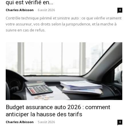
qui est vérifié en...
Charles Albisson
-
6 août 2026
0
Contrôle technique périmé et sinistre auto : ce que vérifie vraiment
votre assureur, vos droits selon la jurisprudence, et la marche à
suivre en cas de refus.
Budget assurance auto 2026 : comment
anticiper la hausse des tarifs
Charles Albisson
-
5 août 2026
0