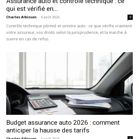
Assurance auto et contrôle technique : ce
qui est vérifié en...
Charles Albisson
-
6 août 2026
0
Contrôle technique périmé et sinistre auto : ce que vérifie vraiment
votre assureur, vos droits selon la jurisprudence, et la marche à
suivre en cas de refus.
Budget assurance auto 2026 : comment
anticiper la hausse des tarifs
Charles Albisson
-
5 août 2026
0