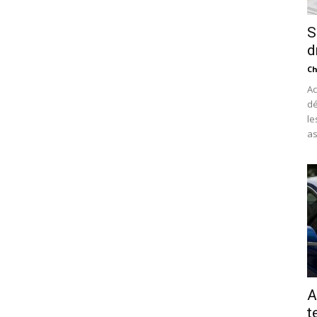
S
d
Ch
Ac
dé
le
as
A
t