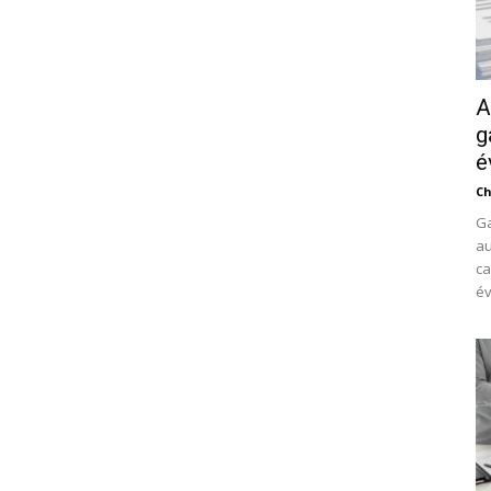
A
g
é
Ch
Ga
au
ca
év