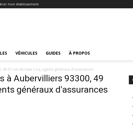
érer mon établissement
LES
VÉHICULES
GUIDES
À PROPOS
00, 49 51 rue de Haie Coq, agents généraux d'assurances
 à Aubervilliers 93300, 49
ents généraux d'assurances