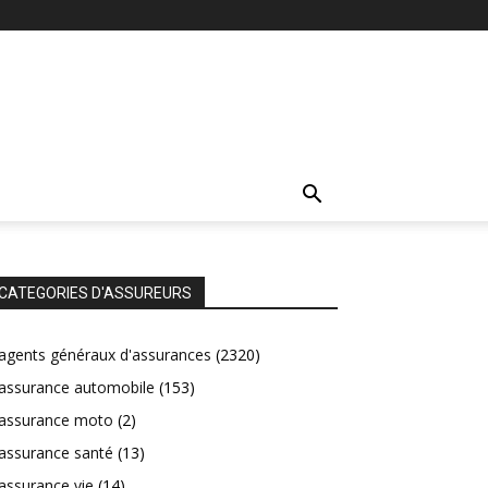
CATEGORIES D'ASSUREURS
agents généraux d'assurances
(2320)
assurance automobile
(153)
assurance moto
(2)
assurance santé
(13)
assurance vie
(14)