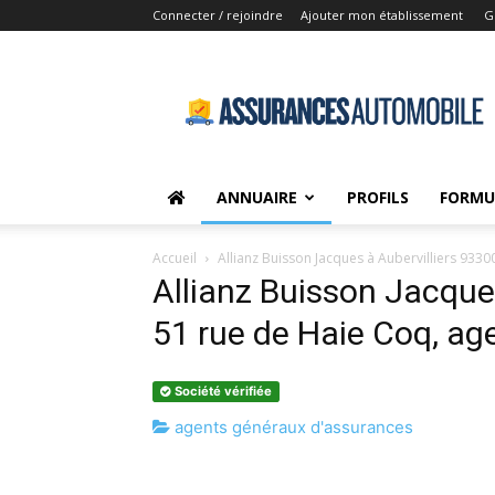
Connecter / rejoindre
Ajouter mon établissement
G
Assurances-
Automobile.net
ANNUAIRE
PROFILS
FORMU
Accueil
Allianz Buisson Jacques à Aubervilliers 933
Allianz Buisson Jacques
51 rue de Haie Coq, ag
Société vérifiée
agents généraux d'assurances