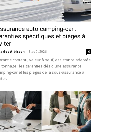
ssurance auto camping-car :
aranties spécifiques et pièges à
viter
arles Albisson
-
8 août 2026
0
rantie contenu, valeur à neuf, assistance adaptée
 tonnage : les garanties clés d'une assurance
mping-car et les pièges de la sous-assurance à
iter.