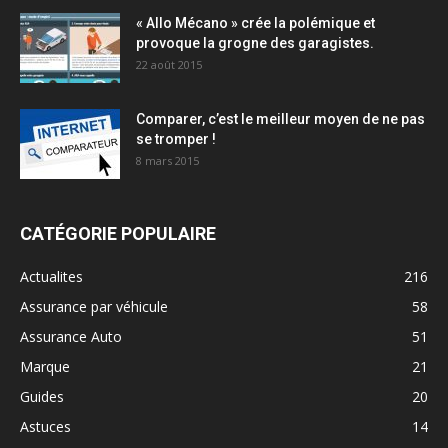
« Allo Mécano » crée la polémique et
provoque la grogne des garagistes.
22 août 2015
Comparer, c’est le meilleur moyen de ne pas
se tromper !
8 mars 2015
CATÉGORIE POPULAIRE
Actualites
216
Assurance par véhicule
58
Assurance Auto
51
Marque
21
Guides
20
Astuces
14