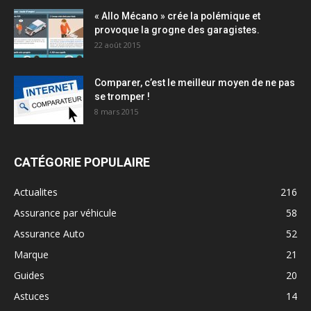
« Allo Mécano » crée la polémique et
provoque la grogne des garagistes.
22 août 2015
Comparer, c’est le meilleur moyen de ne pas
se tromper !
8 mars 2015
CATÉGORIE POPULAIRE
Actualites
216
Assurance par véhicule
58
Assurance Auto
52
Marque
21
Guides
20
Astuces
14