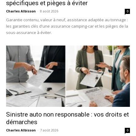
spécifiques et pièges à éviter
Charles Albisson
-
8 août 2026
0
Garantie contenu, valeur à neuf, assistance adaptée au tonnage :
les garanties clés d'une assurance camping-car et les pièges de la
sous-assurance à éviter.
Sinistre auto non responsable : vos droits et
démarches
Charles Albisson
-
7 août 2026
0