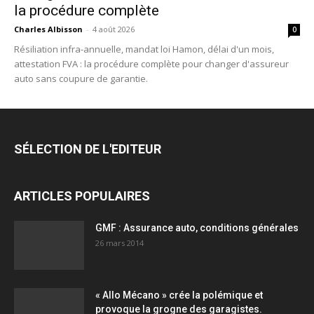
la procédure complète
Charles Albisson
-
4 août 2026
0
Résiliation infra-annuelle, mandat loi Hamon, délai d'un mois,
attestation FVA : la procédure complète pour changer d'assureur
auto sans coupure de garantie.
SÉLECTION DE L'EDITEUR
ARTICLES POPULAIRES
GMF : Assurance auto, conditions générales
26 mars 2014
« Allo Mécano » crée la polémique et
provoque la grogne des garagistes.