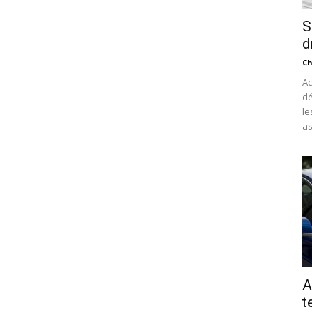
S
d
Ch
Ac
dé
le
as
A
t