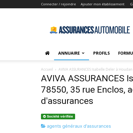
Connecter / rejoindre
Ajouter mon établissement
G
Assurances-
Automobile.net
ANNUAIRE
PROFILS
FORMU
Accueil
AVIVA ASSURANCES Isabelle Deler à Houdan 
AVIVA ASSURANCES Isa
78550, 35 rue Enclos, 
d'assurances
Société vérifiée
agents généraux d'assurances