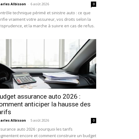
arles Albisson
-
6 août 2026
0
ntrôle technique périmé et sinistre auto : ce que
rifie vraiment votre assureur, vos droits selon la
risprudence, et la marche à suivre en cas de refus.
udget assurance auto 2026 :
omment anticiper la hausse des
arifs
arles Albisson
-
5 août 2026
0
surance auto 2026 : pourquoi les tarifs
gmentent encore et comment construire un budget