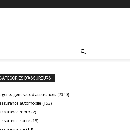
CATEGORIES D'ASSUREURS
agents généraux d'assurances
(2320)
assurance automobile
(153)
assurance moto
(2)
assurance santé
(13)
assurance vie
(14)