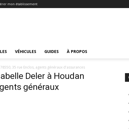
érer mon établissement
LES
VÉHICULES
GUIDES
À PROPOS
78550, 35 rue Enclos, agents généraux d'assurances
belle Deler à Houdan
agents généraux